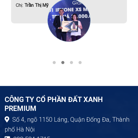
Chị:
Trần Thị Mỹ
CÔNG TY CỔ PHẦN ĐẤT XANH
PREMIUM
Số 4, ngõ 1150 Láng, Quận Đống Đa, Thành
phố Hà Nội