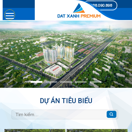
Skip
0888.090.898
to
content
DỰ ÁN TIÊU BIỂU