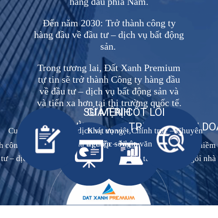
hàng đầu phía Nam.
Đến năm 2030: Trở thành công ty
hàng đầu về đầu tư – dịch vụ bất động
sản.
Trong tương lai, Đất Xanh Premium
tự tin sẽ trở thành Công ty hàng đầu
về đầu tư – dịch vụ bất động sản và
và tiến xa hơn tại thị trường quốc tế.
SỨ MỆNH
GIÁ TRỊ CỐT LÕI
TẦM NHÌN
TRIẾT LÝ KINH D
Cung cấp sản phẩm dịch vụ ưu việt,
Khát vọng – Chính trực – Chuyên
nâng cao giá trị cuộc sống
nghiệp – Nhân văn
h công ty hàng đầu về đầu
Chúng tôi xây dựng niềm t
tư – dịch vụ bất động sản.
đầu tư xây dựng ngôi nhà